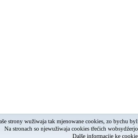
še strony wužiwaja tak mjenowane cookies, zo bychu byli
Na stronach so njewužiwaja cookies třećich wobsydźerj
Dalše informacije ke cook