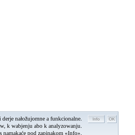
 derje nałožujomne a funkcionalne.
ow, k wabjenju abo k analyzowanju.
ies namakaće pod zapinakom «Info».