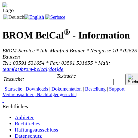
®
BROM BelCal
-
Information
BROM-Service * Inh. Manfred Bräuer * Neugasse 10 * 02625
Bautzen
Tel.: 03591 531654 * Fax: 03591 531655 * Mail:
team(at)brom-belcal(dot)de
Textsuche
Textsuche:
|
Startseite
|
Downloads
|
Dokumentation
|
Bestellung
|
Support
|
Vertriebspartner
|
Nachfolger gesucht
|
Rechtliches
Anbieter
Rechtliches
Haftungsausschluss
Datenschutz