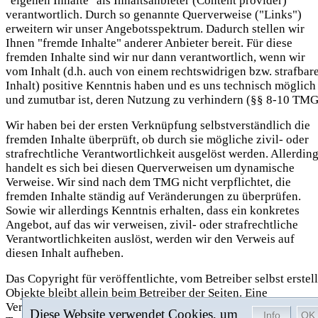
"eigenen Inhalte" als Inhaltsanbieter (Content provider)
verantwortlich. Durch so genannte Querverweise ("Links")
erweitern wir unser Angebotsspektrum. Dadurch stellen wir
Ihnen "fremde Inhalte" anderer Anbieter bereit. Für diese
fremden Inhalte sind wir nur dann verantwortlich, wenn wir
vom Inhalt (d.h. auch von einem rechtswidrigen bzw. strafbar
Inhalt) positive Kenntnis haben und es uns technisch möglich
und zumutbar ist, deren Nutzung zu verhindern (§§ 8-10 TMG
Wir haben bei der ersten Verknüpfung selbstverständlich die
fremden Inhalte überprüft, ob durch sie mögliche zivil- oder
strafrechtliche Verantwortlichkeit ausgelöst werden. Allerdin
handelt es sich bei diesen Querverweisen um dynamische
Verweise. Wir sind nach dem TMG nicht verpflichtet, die
fremden Inhalte ständig auf Veränderungen zu überprüfen.
Sowie wir allerdings Kenntnis erhalten, dass ein konkretes
Angebot, auf das wir verweisen, zivil- oder strafrechtliche
Verantwortlichkeiten auslöst, werden wir den Verweis auf
diesen Inhalt aufheben.
Das Copyright für veröffentlichte, vom Betreiber selbst erstell
Objekte bleibt allein beim Betreiber der Seiten. Eine
Vervielfältigung oder Verwendung solcher Grafiken, Texte,
Diese Website verwendet Cookies, um