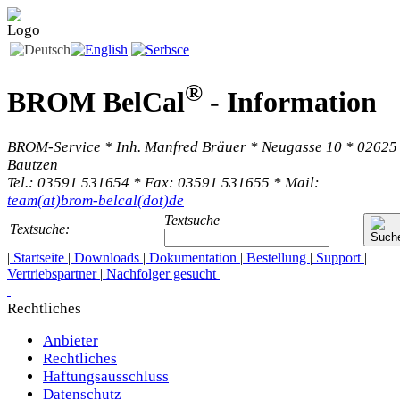
®
BROM BelCal
-
Information
BROM-Service * Inh. Manfred Bräuer * Neugasse 10 * 02625
Bautzen
Tel.: 03591 531654 * Fax: 03591 531655 * Mail:
team(at)brom-belcal(dot)de
Textsuche
Textsuche:
|
Startseite
|
Downloads
|
Dokumentation
|
Bestellung
|
Support
|
Vertriebspartner
|
Nachfolger gesucht
|
Rechtliches
Anbieter
Rechtliches
Haftungsausschluss
Datenschutz