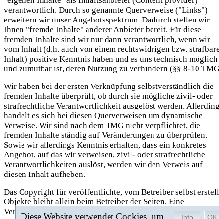
"eigenen Inhalte" als Inhaltsanbieter (Content provider)
verantwortlich. Durch so genannte Querverweise ("Links")
erweitern wir unser Angebotsspektrum. Dadurch stellen wir
Ihnen "fremde Inhalte" anderer Anbieter bereit. Für diese
fremden Inhalte sind wir nur dann verantwortlich, wenn wir
vom Inhalt (d.h. auch von einem rechtswidrigen bzw. strafbar
Inhalt) positive Kenntnis haben und es uns technisch möglich
und zumutbar ist, deren Nutzung zu verhindern (§§ 8-10 TMG
Wir haben bei der ersten Verknüpfung selbstverständlich die
fremden Inhalte überprüft, ob durch sie mögliche zivil- oder
strafrechtliche Verantwortlichkeit ausgelöst werden. Allerdin
handelt es sich bei diesen Querverweisen um dynamische
Verweise. Wir sind nach dem TMG nicht verpflichtet, die
fremden Inhalte ständig auf Veränderungen zu überprüfen.
Sowie wir allerdings Kenntnis erhalten, dass ein konkretes
Angebot, auf das wir verweisen, zivil- oder strafrechtliche
Verantwortlichkeiten auslöst, werden wir den Verweis auf
diesen Inhalt aufheben.
Das Copyright für veröffentlichte, vom Betreiber selbst erstell
Objekte bleibt allein beim Betreiber der Seiten. Eine
Vervielfältigung oder Verwendung solcher Grafiken, Texte,
Diese Website verwendet Cookies, um