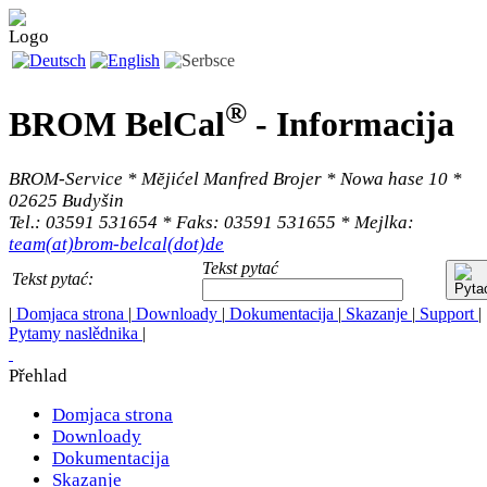
®
BROM BelCal
-
Informacija
BROM-Service * Mĕjićel Manfred Brojer * Nowa hase 10 *
02625 Budyšin
Tel.: 03591 531654 * Faks: 03591 531655 * Mejlka:
team(at)brom-belcal(dot)de
Tekst pytać
Tekst pytać:
|
Domjaca strona
|
Downloady
|
Dokumentacija
|
Skazanje
|
Support
|
Pytamy naslědnika
|
Přehlad
Domjaca strona
Downloady
Dokumentacija
Skazanje