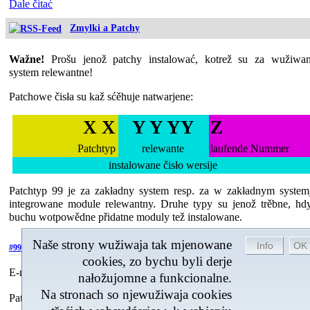
Dale čitać
Zmylki a Patchy
Wažne!
Prošu jenož patchy instalować, kotrež su za wužiwa
system relewantne!
Patchowe čisła su kaž sćěhuje natwarjene:
X X
Y Y YY
Z
Patchtyp
relewante
laufende Nummer
instalowane čisło wersije
Patchtyp 99 je za zakładny system resp. za w zakładnym system
integrowane module relewantny. Druhe typy su jenož trěbne, hd
buchu wotpowědne přidatne moduly tež instalowane.
Naše strony wužiwaja tak mjenowane
17.07.2026, 17:
#9943606
cookies, zo bychu byli derje
E-mejlki k wšelakim prowideram (na př. t-online) so njewotpósćelu.
nałožujomne a funkcionalne.
Na stronach so njewužiwaja cookies
Patch:
patch_9943606.zip
/ So do wersije 4.366 integruje.