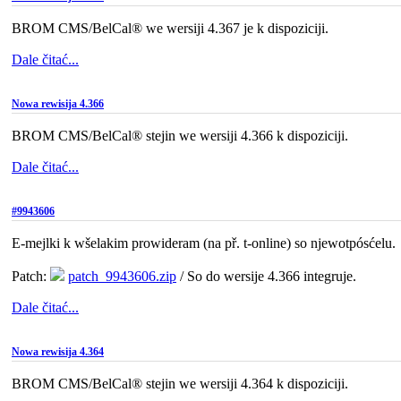
BROM CMS/BelCal® we wersiji 4.367 je k dispoziciji.
Dale čitać...
Nowa rewisija 4.366
BROM CMS/BelCal® stejin we wersiji 4.366 k dispoziciji.
Dale čitać...
#9943606
E-mejlki k wšelakim prowideram (na př. t-online) so njewotpósćelu.
Patch:
patch_9943606.zip
/ So do wersije 4.366 integruje.
Dale čitać...
Nowa rewisija 4.364
BROM CMS/BelCal® stejin we wersiji 4.364 k dispoziciji.