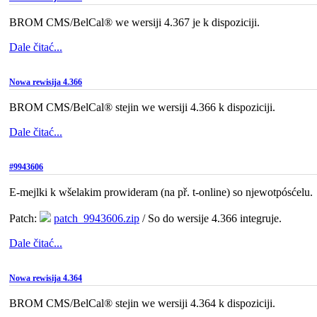
BROM CMS/BelCal® we wersiji 4.367 je k dispoziciji.
Dale čitać...
Nowa rewisija 4.366
BROM CMS/BelCal® stejin we wersiji 4.366 k dispoziciji.
Dale čitać...
#9943606
E-mejlki k wšelakim prowideram (na př. t-online) so njewotpósćelu.
Patch:
patch_9943606.zip
/ So do wersije 4.366 integruje.
Dale čitać...
Nowa rewisija 4.364
BROM CMS/BelCal® stejin we wersiji 4.364 k dispoziciji.