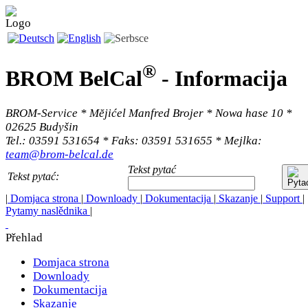
®
BROM BelCal
-
Informacija
BROM-Service * Mĕjićel Manfred Brojer * Nowa hase 10 *
02625 Budyšin
Tel.: 03591 531654 * Faks: 03591 531655 * Mejlka:
team@brom-belcal.de
Tekst pytać
Tekst pytać:
|
Domjaca strona
|
Downloady
|
Dokumentacija
|
Skazanje
|
Support
|
Pytamy naslědnika
|
Přehlad
Domjaca strona
Downloady
Dokumentacija
Skazanje