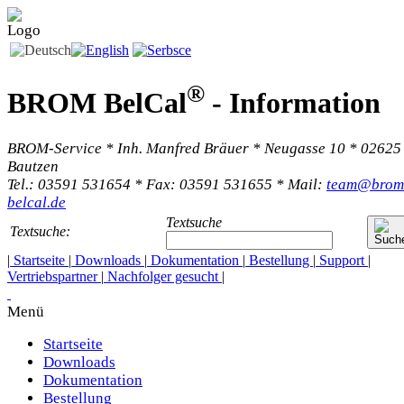
®
BROM BelCal
-
Information
BROM-Service * Inh. Manfred Bräuer * Neugasse 10 * 02625
Bautzen
Tel.: 03591 531654 * Fax: 03591 531655 * Mail:
team@brom
belcal.de
Textsuche
Textsuche:
|
Startseite
|
Downloads
|
Dokumentation
|
Bestellung
|
Support
|
Vertriebspartner
|
Nachfolger gesucht
|
Menü
Startseite
Downloads
Dokumentation
Bestellung