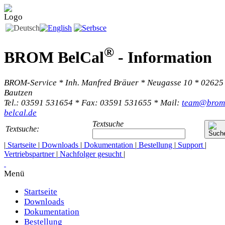
®
BROM BelCal
-
Information
BROM-Service * Inh. Manfred Bräuer * Neugasse 10 * 02625
Bautzen
Tel.: 03591 531654 * Fax: 03591 531655 * Mail:
team@brom
belcal.de
Textsuche
Textsuche:
|
Startseite
|
Downloads
|
Dokumentation
|
Bestellung
|
Support
|
Vertriebspartner
|
Nachfolger gesucht
|
Menü
Startseite
Downloads
Dokumentation
Bestellung