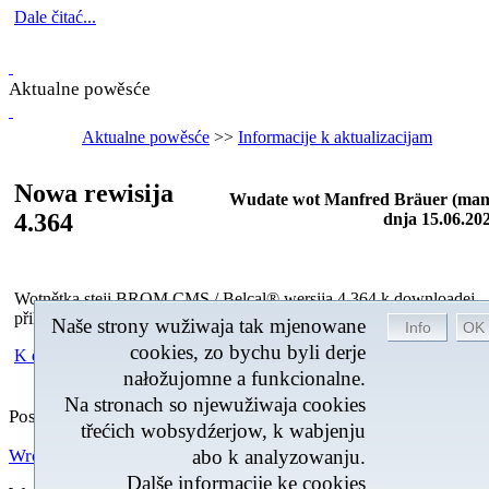
Dale čitać...
Aktualne powěsće
Aktualne powěsće
>>
Informacije k aktualizacijam
Nowa rewisija
Wudate wot Manfred Bräuer (man
4.364
dnja 15.06.20
Wotnětka steji BROM CMS / Belcal® wersija 4.364 k downloadej
přihotowana. Pokiwy k změnam steja pod
historiji
.
Naše strony wužiwaja tak mjenowane
cookies, zo bychu byli derje
K downloadej =>
nałožujomne a funkcionalne.
Na stronach so njewužiwaja cookies
Posledna změna: 15.06.2026 w 10:30
třećich wobsydźerjow, k wabjenju
Wróćo
abo k analyzowanju.
Dalše informacije ke cookies