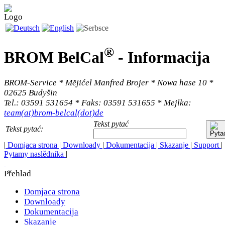
®
BROM BelCal
-
Informacija
BROM-Service * Mĕjićel Manfred Brojer * Nowa hase 10 *
02625 Budyšin
Tel.: 03591 531654 * Faks: 03591 531655 * Mejlka:
team(at)brom-belcal(dot)de
Tekst pytać
Tekst pytać:
|
Domjaca strona
|
Downloady
|
Dokumentacija
|
Skazanje
|
Support
|
Pytamy naslědnika
|
Přehlad
Domjaca strona
Downloady
Dokumentacija
Skazanje