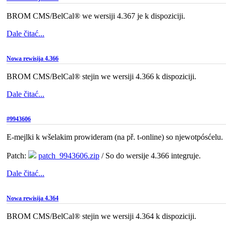
BROM CMS/BelCal® we wersiji 4.367 je k dispoziciji.
Dale čitać...
Nowa rewisija 4.366
BROM CMS/BelCal® stejin we wersiji 4.366 k dispoziciji.
Dale čitać...
#9943606
E-mejlki k wšelakim prowideram (na př. t-online) so njewotpósćelu.
Patch:
patch_9943606.zip
/ So do wersije 4.366 integruje.
Dale čitać...
Nowa rewisija 4.364
BROM CMS/BelCal® stejin we wersiji 4.364 k dispoziciji.