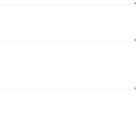
,
,
,