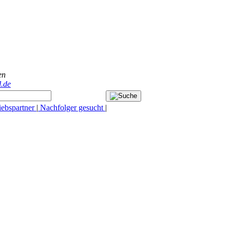
en
.de
iebspartner
|
Nachfolger gesucht
|