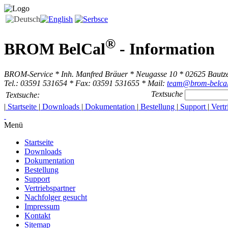
®
BROM BelCal
-
Information
BROM-Service * Inh. Manfred Bräuer * Neugasse 10 * 02625 Bautz
Tel.: 03591 531654 * Fax: 03591 531655 * Mail:
team@brom-belcal
Textsuche
Textsuche:
|
Startseite
|
Downloads
|
Dokumentation
|
Bestellung
|
Support
|
Vertr
Menü
Startseite
Downloads
Dokumentation
Bestellung
Support
Vertriebspartner
Nachfolger gesucht
Impressum
Kontakt
Sitemap