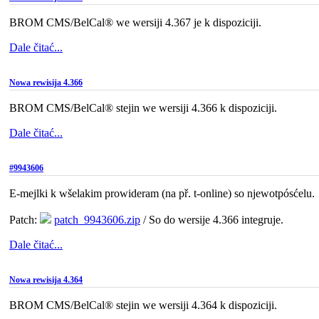
BROM CMS/BelCal® we wersiji 4.367 je k dispoziciji.
Dale čitać...
Nowa rewisija 4.366
BROM CMS/BelCal® stejin we wersiji 4.366 k dispoziciji.
Dale čitać...
#9943606
E-mejlki k wšelakim prowideram (na př. t-online) so njewotpósćelu.
Patch:
patch_9943606.zip
/ So do wersije 4.366 integruje.
Dale čitać...
Nowa rewisija 4.364
BROM CMS/BelCal® stejin we wersiji 4.364 k dispoziciji.