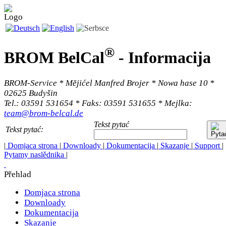
®
BROM BelCal
-
Informacija
BROM-Service * Mĕjićel Manfred Brojer * Nowa hase 10 *
02625 Budyšin
Tel.: 03591 531654 * Faks: 03591 531655 * Mejlka:
team@brom-belcal.de
Tekst pytać
Tekst pytać:
|
Domjaca strona
|
Downloady
|
Dokumentacija
|
Skazanje
|
Support
|
Pytamy naslědnika
|
Přehlad
Domjaca strona
Downloady
Dokumentacija
Skazanje