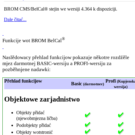
BROM CMS/BelCal® stejin we wersiji 4.364 k dispoziciji.
Dale čitać...
®
Funkcije wot BROM BelCal
Naslědowacy přehlad funkcijow pokazuje někotre rozdźěle
mjez darmotnej BASIC-wersiju a PROFI-wersiju za
pozběhnjene nadawki:
Přehlad funkcijow
Profi
(Kupjensk
Basic
(darmotnee)
wersija)
Objektowe zarjadnistwo
Objekty přidać
(njewobmjezna ličba)
Podobjekty přidać
Objekty wotstronić