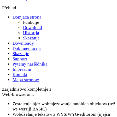
Přehlad
Domjaca strona
Funkcije
Download
Historija
Skazanje
Downloady
Dokumentacija
Skazanje
Support
Pytamy naslědnika
Impresum
Kontakt
Mapa stronow
Zarjadnistwo kompletnje z
Web-browserom:
Zestajenje bjez wobmjezowanja mnohich objektow (tež
we wersiji BASIC)
Wobdźěłanje tekstow z WYSIWYG-editorom (njejsu