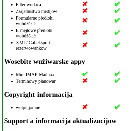
Filter wudaća
Zarjadnistwo medijow
Formularne předłohi
wobdźěłać
E-mejlowe předłohi
wobdźěłać
XML/iCal-eksport
rezerwowankow
Wosebite wužiwarske appy
Mini IMAP-Mailbox
Terminowy planowar
Copyright-informacija
wotpinjomne
Support a informacija aktualizacijow