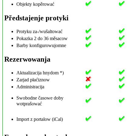
Objekty kopěrować
Předstajenje protyki
Protyku za-/wušaltować
Pokazka 2 do 36 měsacow
Barby konfigurowujomne
Rezerwowanja
Aktualizacija hnydom *)
Zarjad płaćiznow
Administracija
Swobodne časowe doby
wotprašować
Import z portalow (iCal)