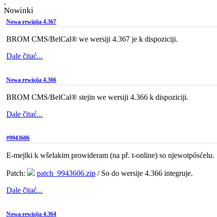
Nowinki
Nowa rewizija 4.367
BROM CMS/BelCal® we wersiji 4.367 je k dispoziciji.
Dale čitać...
Nowa rewisija 4.366
BROM CMS/BelCal® stejin we wersiji 4.366 k dispoziciji.
Dale čitać...
#9943606
E-mejlki k wšelakim prowideram (na př. t-online) so njewotpósćelu.
Patch:
patch_9943606.zip
/ So do wersije 4.366 integruje.
Dale čitać...
Nowa rewisija 4.364