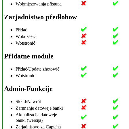
Wobmjezowanja přistupa
Zarjadnistwo předłohow
Přidać
Wobdźěłać
Wotstronić
Přidatne module
Přidać/Update zhotowić
Wotstronić
Admin-Funkcije
Skład/Nawrót
Zarunanje datoweje banki
Aktualizacija datoweje
banki (wersija)
Zarjadnistwo za Captcha