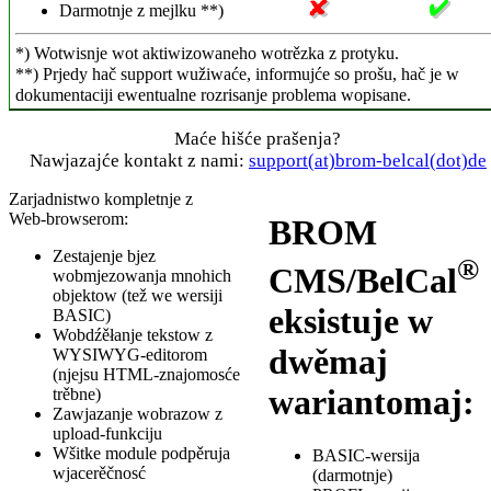
Darmotnje z mejlku **)
*) Wotwisnje wot aktiwizowaneho wotrězka z protyku.
**) Prjedy hač support wužiwaće, informujće so prošu, hač je w
dokumentaciji ewentualne rozrisanje problema wopisane.
Maće hišće prašenja?
Nawjazajće kontakt z nami:
support(at)brom-belcal(dot)de
Zarjadnistwo kompletnje z
Web-browserom:
BROM
Zestajenje bjez
®
CMS/BelCal
wobmjezowanja mnohich
objektow (tež we wersiji
eksistuje w
BASIC)
Wobdźěłanje tekstow z
dwěmaj
WYSIWYG-editorom
(njejsu HTML-znajomosće
wariantomaj:
trěbne)
Zawjazanje wobrazow z
upload-funkciju
Wšitke module podpěruja
BASIC-wersija
wjacerěčnosć
(darmotnje)