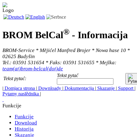
®
BROM BelCal
-
Informacija
BROM-Service * Mĕjićel Manfred Brojer * Nowa hase 10 *
02625 Budyšin
Tel.: 03591 531654 * Faks: 03591 531655 * Mejlka:
team(at)brom-belcal(dot)de
Tekst pytać
Tekst pytać:
|
Domjaca strona
|
Downloady
|
Dokumentacija
|
Skazanje
|
Support
|
Pytamy naslědnika
|
Funkcije
Funkcije
Download
Historija
Skazanje