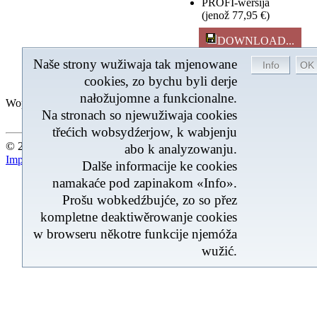
PROFI-wersija
(jenož 77,95 €)
DOWNLOAD...
Naše strony wužiwaja tak mjenowane
abo hnydom
PROFI-wersiju skazać
cookies, zo bychu byli derje
nałožujomne a funkcionalne.
Wopytowarjo
Posledna aktualizacija 04.08.20
Na stronach so njewužiwaja cookies
třećich wobsydźerjow, k wabjenju
© 2026 by BROM-Service - Tuchwilu 401 Wopytowarjo onlin
abo k analyzowanju.
Impresum
|
Kontakt
|
Mapa stronow
Dalše informacije ke cookies
namakaće pod zapinakom «Info».
Prošu wobkedźbujće, zo so přez
kompletne deaktiwěrowanje cookies
w browseru někotre funkcije njemóža
wužić.