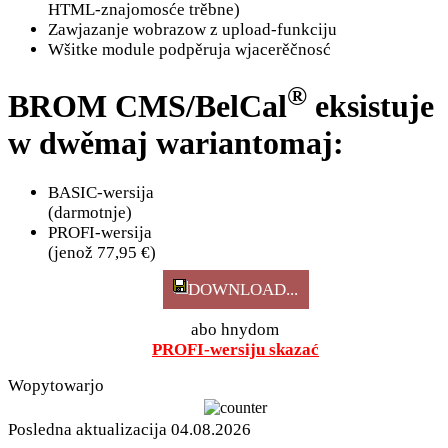
HTML-znajomosće trěbne)
Zawjazanje wobrazow z upload-funkciju
Wšitke module podpěruja wjacerěčnosć
®
BROM CMS/BelCal
eksistuje
w dwěmaj wariantomaj:
BASIC-wersija
(darmotnje)
PROFI-wersija
(jenož 77,95 €)
DOWNLOAD...
abo hnydom
PROFI-wersiju skazać
Wopytowarjo
Posledna aktualizacija 04.08.2026