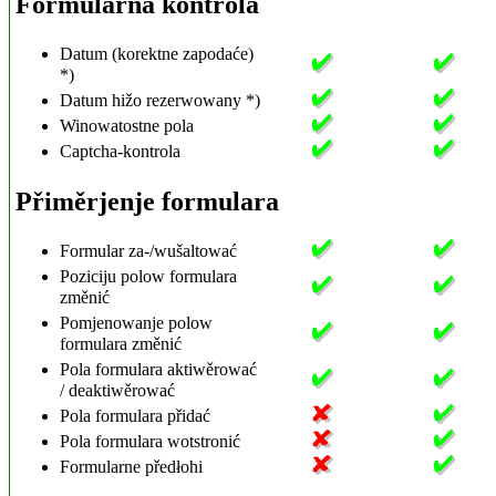
Formularna kontrola
Datum (korektne zapodaće)
*)
Datum hižo rezerwowany *)
Winowatostne pola
Captcha-kontrola
Přiměrjenje formulara
Formular za-/wušaltować
Poziciju polow formulara
změnić
Pomjenowanje polow
formulara změnić
Pola formulara aktiwěrować
/ deaktiwěrować
Pola formulara přidać
Pola formulara wotstronić
Formularne předłohi