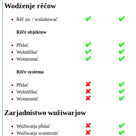
Wodźenje rěčow
Rěč za- / wušaltować
Rěče objektow
Přidać
Wobdźěłać
Wotstromić
Rěče systema
Přidać
Wobdźěłać
Wotstromić
Zarjadnistwo wužiwarjow
Wužiwarja přidać
Wužiwarja wotstronić