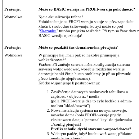
Prašenje:
Móže so BASIC wersija na PROFI-wersiju pohódnoćić?
Wotmołwa:
Njeje aktualizacija trěbna!
Pohódnoćenje na PROFI-wersiju stanje so přez zapodaće
kluča k swobodno šaltowanju, kotryž móže so pod
"
Skazanku
" tutoho projekta wužadać. Při tym so žane daty z
BASIC-wersije njezhubja!
Prašenje:
Móže so pozdźiši čas domain-měna přewjesć?
Wotmołwa:
W principje haj, měli pak so někotre přiměrjenja
wobkedźbować!
Wažne
:
Při změnje serwera měła konfiguracija staremu
serwerej wotpowědować, wosebje rozdźělne wersije
datoweje banki činja husto problemy (n.př. so přezwuki
přeco korektnje njepřewozmu).
Krótke wujasnjenje k postupowanju:
Zawěsćenje datowych bankowych tabulkow a
zapisow.. / objects a.. / media
(pola PROFI-wersije dźe to cyle lochko z admin-
toolom "skład/nawrót")
Nowa instalacija systema na nowym serwerje,
noweho doma (pola PROFI-wersije prjedy
eksistowacu dataju "personal.key" do rjadowaka
../config přenjesć)
Prefiks tabulki dyrbi staremu wotpowědować!
W datym padźe, hdyž buchu wužiwane, přidatne
module instalować.