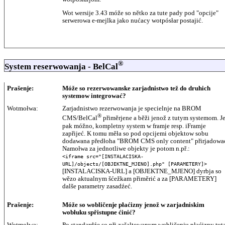
Wot wersije 3.43 móže so nětko za tute pady pod "opcije"
serwerowa e-mejlka jako nućacy wotpósłar postajić.
®
System reserwowanja - BelCal
Prašenje:
Móže so rezerwowanske zarjadnistwo tež do druhich
systemow integrować?
Wotmołwa:
Zarjadnistwo rezerwowanja je specielnje na BROM
®
CMS/BelCal
přiměrjene a běži jenož z tutym systemom. J
pak móžno, kompletny system w framje resp. iFramje
zapřijeć. K tomu měła so pod opcijemi objektow sobu
dodawana předłoha "BROM CMS only content" přirjadowa
Namołwa za jednotliwe objekty je potom n.př.:
<iframe src="[INSTALACISKA-
URL]/objects/[OBJEKTNE_MJENO].php" [PARAMETERY]>
[INSTALACISKA-URL] a [OBJEKTNE_MJENO] dyrbja so
wězo aktualnym šćežkam přiměrić a za [PARAMETERY]
dalše parametry zasadźeć.
Prašenje:
Móže so wobličenje płaćizny jenož w zarjadniskim
wobłuku spřistupne ćinić?