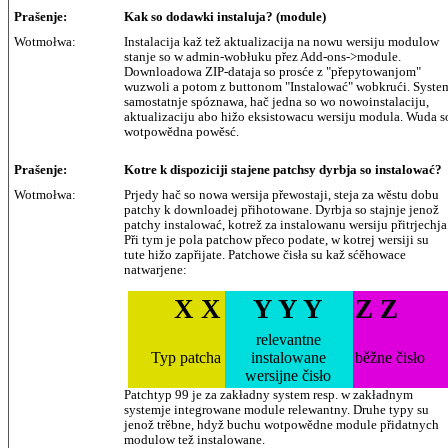
Prašenje:
Kak so dodawki instaluja? (module)
Wotmołwa:
Instalacija kaž tež aktualizacija na nowu wersiju modulow
stanje so w admin-wobłuku přez Add-ons->module.
Downloadowa ZIP-dataja so prosće z "přepytowanjom"
wuzwoli a potom z buttonom "Instalować" wobkrući. Syste
samostatnje spóznawa, hač jedna so wo nowoinstalaciju,
aktualizaciju abo hižo eksistowacu wersiju modula. Wuda s
wotpowědna powěsć.
Prašenje:
Kotre k dispoziciji stajene patchsy dyrbja so instalować?
Wotmołwa:
Prjedy hač so nowa wersija přewostaji, steja za wěstu dobu
patchy k downloadej přihotowane. Dyrbja so stajnje jenož
patchy instalować, kotrež za instalowanu wersiju přitrjechja
Při tym je pola patchow přeco podate, w kotrej wersiji su
tute hižo zapřijate. Patchowe čisła su kaž sćěhowace
natwarjene:
X X
Y Y Y
Z Z
relevantne
Typ patcha
instalowane
běžne čisło
wersijne čisło
Patchtyp 99 je za zakładny system resp. w zakładnym
systemje integrowane module relewantny. Druhe typy su
jenož trěbne, hdyž buchu wotpowědne module přidatnych
modulow tež instalowane.