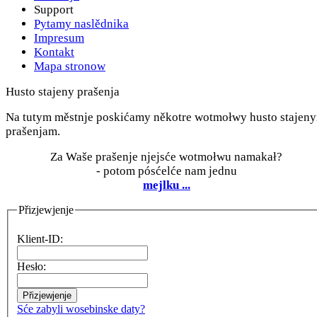
Support
Pytamy naslědnika
Impresum
Kontakt
Mapa stronow
Husto stajeny prašenja
Na tutym městnje poskićamy někotre wotmołwy husto stajen
prašenjam.
Za Waše prašenje njejsće wotmołwu namakał?
- potom pósćelće nam jednu
mejlku ...
Přizjewjenje
Klient-ID:
Hesło:
Sće zabyli wosebinske daty?