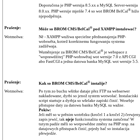
Doporučena je PHP wersija 8.5.xx a MySQL Server-wersija
®
8.0.xx. PHP wersije mjeńše 7.4 so wot BROM BelCal
hižo
njepodpěruja.
Prašenje:
®
Móže so BROM CMS/BelCal
pod XAMPP instalować?
Wotmołwa:
Ně - XAMPP wužiwa specielne přednastajenja PHP-
wobswěta, kotrež korektnemu fungowanju systema
zadźěwaja.
®
Wuměnjenje za BROM CMS/BelCal
je webspace z
"woprawdźitej" PHP-wobswětaj wot wersije 7.0 z API CGI
abo FastCGI a jedna datowa banka MySQL wot wersije 5.5.
Prašenje:
®
Kak so BROM CMS/BelCal
instalije?
Wotmołwa:
Po tym zo buchu wšitke dataje přez FTP na webserwer
nakładowane, dyrbi so jenož system wotwołać. Instalaciski
script startuje a dyrbja so wšelake zapiski činić. Wosebje
přistupne daty za datowu banku MySQL su wažne.
Pokiw:
Jeli měł so w prěnim wotrězku (kročel 1 a kročel 2) čerwjen
zapis jewić, tak
njeje
funkcionalita systema zaručena! W
tutym padźe měli so wotpowědne změny na PHP resp. na
datajowych přistupach činić, prjedy hač so instalacija
přewjedźe.