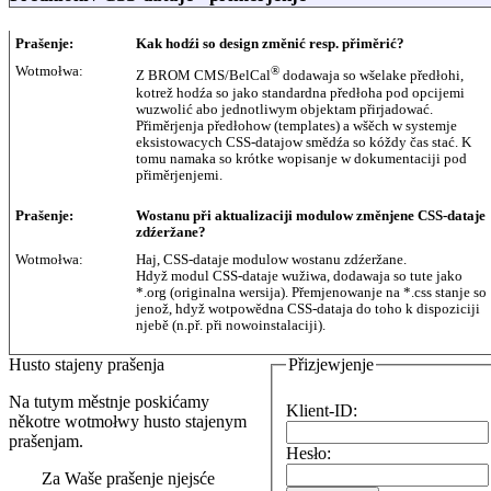
Prašenje:
Kak hodźi so design změnić resp. přiměrić?
Wotmołwa:
®
Z BROM CMS/BelCal
dodawaja so wšelake předłohi,
kotrež hodźa so jako standardna předłoha pod opcijemi
wuzwolić abo jednotliwym objektam přirjadować.
Přiměrjenja předłohow (templates) a wšěch w systemje
eksistowacych CSS-datajow smědźa so kóždy čas stać. K
tomu namaka so krótke wopisanje w dokumentaciji pod
přiměrjenjemi.
Prašenje:
Wostanu při aktualizaciji modulow změnjene CSS-dataje
zdźeržane?
Wotmołwa:
Haj, CSS-dataje modulow wostanu zdźeržane.
Hdyž modul CSS-dataje wužiwa, dodawaja so tute jako
*.org (originalna wersija). Přemjenowanje na *.css stanje so
jenož, hdyž wotpowědna CSS-dataja do toho k dispoziciji
njebě (n.př. při nowoinstalaciji).
Husto stajeny prašenja
Přizjewjenje
Na tutym městnje poskićamy
Klient-ID:
někotre wotmołwy husto stajenym
prašenjam.
Hesło:
Za Waše prašenje njejsće