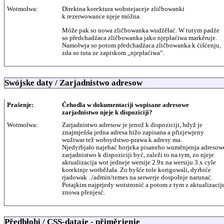
Wotmołwa:
Direktna korektura wobstejaceje zličbowanki
k rezerwowance njeje móžna.
Móže pak so nowa zličbowanka wudźěłać. W tutym padźe
so předchadźaca zličbowanka jako njepłaćiwa markěruje.
Namołwja so potom předchadźaca zličbowanka k ćišćenju,
zda so tuta ze zapiskom „njepłaćiwa“.
Swójske daty / Zarjadnistwo adresow
Prašenje:
Čehodla w dokumentaciji wopisane adresowe
zarjadnistwo njeje k dispoziciji?
Wotmołwa:
Zarjadnistwo adresow je jenož k dispoziciji, hdyž je
znajmjeńša jedna adresa hižo zapisana a přizjewjeny
wužiwar tež wobsydstwo-prawa k adresy ma.
Njedyrbjało najebać horjeka pisaneho wuměnjenja adresow
zarjadnistwo k dispoziciji być, zaleži to na tym, zo njeje
aktualizacija wot jedneje wersije 2.9x na wersiju 3.x cyle
korektnje wotběžała. Zo byšće tole korigowali, dyrbiće
rjadowak ../admin/temes na serwerje dospołnje narunać.
Potajkim najprjedy wotstronić a potom z tym z aktualizacij
znowa přenjesć.
Předhłohi / CSS-dataje - přiměrjenje