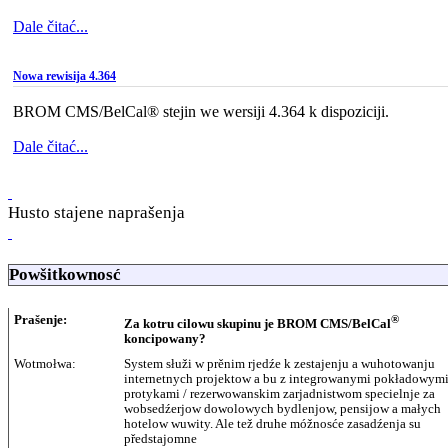
Dale čitać...
Nowa rewisija 4.364
BROM CMS/BelCal® stejin we wersiji 4.364 k dispoziciji.
Dale čitać...
Husto stajene naprašenja
Powšitkownosć
Prašenje:
®
Za kotru cilowu skupinu je BROM CMS/BelCal
koncipowany?
Wotmołwa:
System słuži w prěnim rjedźe k zestajenju a wuhotowanju
internetnych projektow a bu z integrowanymi pokładowym
protykami / rezerwowanskim zarjadnistwom specielnje za
wobsedźerjow dowolowych bydlenjow, pensijow a małych
hotelow wuwity. Ale tež druhe móžnosće zasadźenja su
předstajomne