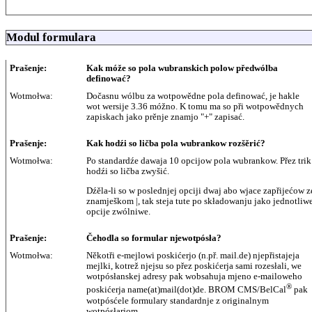
Modul formulara
Prašenje:
Kak móže so pola wubranskich polow předwólba
definować?
Wotmołwa:
Dočasnu wólbu za wotpowědne pola definować, je hakle
wot wersije 3.36 móžno. K tomu ma so při wotpowědnych
zapiskach jako prěnje znamjo "+" zapisać.
Prašenje:
Kak hodźi so ličba pola wubrankow rozšěrić?
Wotmołwa:
Po standardźe dawaja 10 opcijow pola wubrankow. Přez trik
hodźi so ličba zwyšić.
Dźěla-li so w poslednjej opciji dwaj abo wjace zapřijećow z
znamješkom |, tak steja tute po składowanju jako jednotliw
opcije zwólniwe.
Prašenje:
Čehodla so formular njewotpósła?
Wotmołwa:
Někotři e-mejlowi poskićerjo (n.př. mail.de) njepřistajeja
mejlki, kotrež njejsu so přez poskićerja sami rozesłali, we
wotpósłanskej adresy pak wobsahuja mjeno e-mailoweho
®
poskićerja name(at)mail(dot)de. BROM CMS/BelCal
pak
wotpósćele formulary standardnje z originalnym
wotpósłarjom.