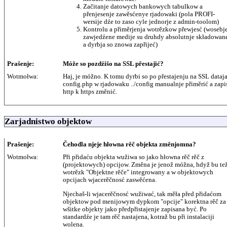
Začitanje datowych bankowych tabulkow a
přenjesenje zawěsćenye rjadowaki (pola PROFI-
wersije dźe to zaso cyle jednorje z admin-toolom)
Kontrolu a přiměrjenja wotrězkow přewjesć (wosebj
zawjedźene medije su druhdy absolutnje składowan
a dyrbja so znowa zapřijeć)
Prašenje:
Móže so pozdźišo na SSL přestajić?
Wotmołwa:
Haj, je móžno. K tomu dyrbi so po přestajenju na SSL dataj
config.php w rjadowaku ../config manualnje přiměrić a zapi
http k https změnić.
Zarjadnistwo objektow
Prašenje:
Čehodla njeje hłowna rěč objekta změnjomna?
Wotmołwa:
Při přidaću objekta wužiwa so jako hłowna rěč rěč z
(projektowych) opcijow. Změna je jenož móžna, hdyž bu te
wotrězk "Objektne rěče" integrowany a w objektowych
opcijach wjacerěčnosć zaswěćena.
Njechaš-li wjacerěčnosć wužiwać, tak měła před přidaćom
objektow pod menijowym dypkom "opcije" korektna rěč za
wšitke objekty jako předpřistajenje zapisana być. Po
standardźe je tam rěč nastajena, kotraž bu při instalaciji
wolena.