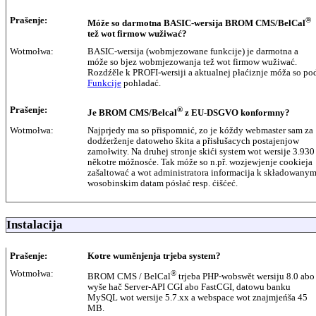
Prašenje:
®
Móže so darmotna BASIC-wersija BROM CMS/BelCal
tež wot firmow wužiwać?
Wotmołwa:
BASIC-wersija (wobmjezowane funkcije) je darmotna a
móže so bjez wobmjezowanja tež wot firmow wužiwać.
Rozdźěle k PROFI-wersiji a aktualnej płaćiznje móža so po
Funkcije
pohladać.
Prašenje:
®
Je BROM CMS/Belcal
z EU-DSGVO konformny?
Wotmołwa:
Najprjedy ma so přispomnić, zo je kóždy webmaster sam za
dodźerženje datoweho škita a přisłušacych postajenjow
zamołwity. Na druhej stronje skići system wot wersije 3.930
někotre móžnosće. Tak móže so n.př. wozjewjenje cookieja
zašaltować a wot administratora informacija k składowany
wosobinskim datam pósłać resp. ćišćeć.
Instalacija
Prašenje:
Kotre wuměnjenja trjeba system?
Wotmołwa:
®
BROM CMS / BelCal
trjeba PHP-wobswět wersiju 8.0 abo
wyše hač Server-API CGI abo FastCGI, datowu banku
MySQL wot wersije 5.7.xx a webspace wot znajmjeńša 45
MB.