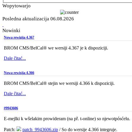
Wopytowarjo
Posledna aktualizacija 06.08.2026
Nowinki
Nowa rewizija 4.367
BROM CMS/BelCal® we wersiji 4.367 je k dispoziciji.
Dale čitać...
Nowa rewisija 4.366
BROM CMS/BelCal® stejin we wersiji 4.366 k dispoziciji.
Dale čitać...
#9943606
E-mejlki k wšelakim prowideram (na př. t-online) so njewotpósćelu.
Patch:
patch_9943606.zip
/ So do wersije 4.366 integruje.