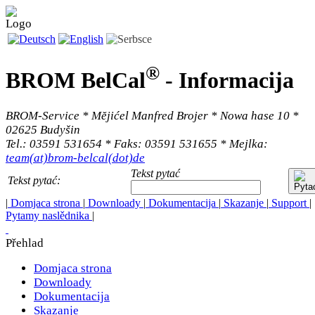
®
BROM BelCal
-
Informacija
BROM-Service * Mĕjićel Manfred Brojer * Nowa hase 10 *
02625 Budyšin
Tel.: 03591 531654 * Faks: 03591 531655 * Mejlka:
team(at)brom-belcal(dot)de
Tekst pytać
Tekst pytać:
|
Domjaca strona
|
Downloady
|
Dokumentacija
|
Skazanje
|
Support
|
Pytamy naslědnika
|
Přehlad
Domjaca strona
Downloady
Dokumentacija
Skazanje