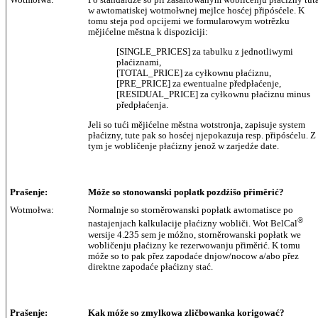
Wotmołwa:
Po standardźe so při zašaltowanym wobličenju płaćizny tut
w awtomatiskej wotmołwnej mejlce hosćej připósćele. K
tomu steja pod opcijemi we formularowym wotrězku
mějićelne městna k dispoziciji:
[SINGLE_PRICES] za tabulku z jednotliwymi
płaćiznami,
[TOTAL_PRICE] za cyłkownu płaćiznu,
[PRE_PRICE] za ewentualne předpłaćenje,
[RESIDUAL_PRICE] za cyłkownu płaćiznu minus
předpłaćenja.
Jeli so tući mějićelne městna wotstronja, zapisuje system
płaćizny, tute pak so hosćej njepokazuja resp. připósćelu. Z
tym je wobličenje płaćizny jenož w zarjedźe date.
Prašenje:
Móže so stonowanski popłatk pozdźišo přiměrić?
Wotmołwa:
Normalnje so storněrowanski popłatk awtomatisce po
®
nastajenjach kalkulacije płaćizny wobliči. Wot BelCal
wersije 4.235 sem je móžno, storněrowanski popłatk we
wobličenju płaćizny ke rezerwowanju přiměrić. K tomu
móže so to pak přez zapodaće dnjow/nocow a/abo přez
direktne zapodaće płaćizny stać.
Prašenje:
Kak móže so zmylkowa zličbowanka korigować?