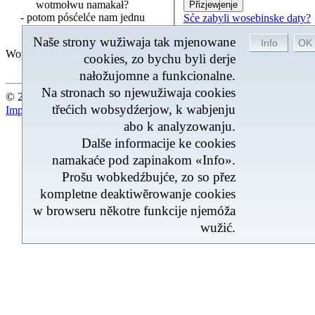
wotmołwu namakał?
- potom pósćelće nam jednu
Sće zabyli wosebinske daty?
mejlku ...
Naše strony wužiwaja tak mjenowane
Wopytowarjo
Posledna aktualizacija 06.08.20
cookies, zo bychu byli derje
nałožujomne a funkcionalne.
Na stronach so njewužiwaja cookies
© 2026 by BROM-Service - Tuchwilu 179 Wopytowarjo onlin
třećich wobsydźerjow, k wabjenju
Impresum
|
Kontakt
|
Mapa stronow
abo k analyzowanju.
Dalše informacije ke cookies
namakaće pod zapinakom «Info».
Prošu wobkedźbujće, zo so přez
kompletne deaktiwěrowanje cookies
w browseru někotre funkcije njemóža
wužić.